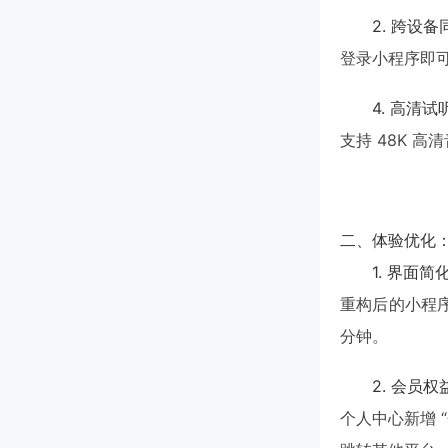
2. 跨设
登录小程序即可
4. 高清
支持 48K 
二、体验优化
1. 界面
重构后的小程序
分钟。
2. 会员
个人中心新增