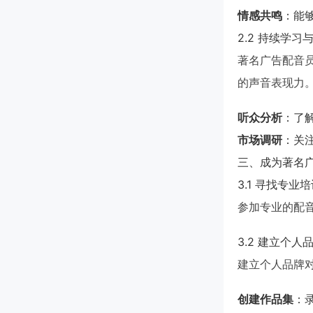
情感共鸣
：能
2.2 持续学习
著名广告配音
的声音表现力
听众分析
：了
市场调研
：关
三、成为著名
3.1 寻找专业
参加专业的配
3.2 建立个人
建立个人品牌
创建作品集
：